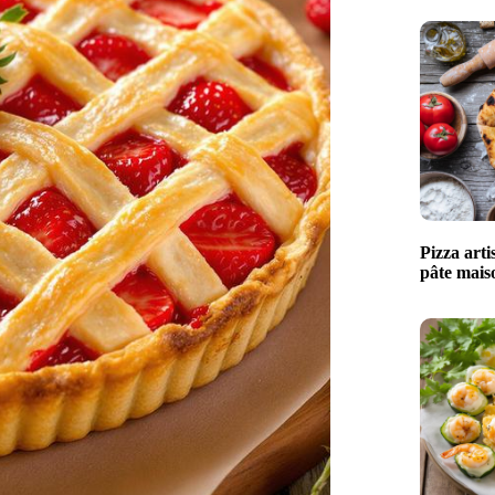
Pizza arti
pâte maiso