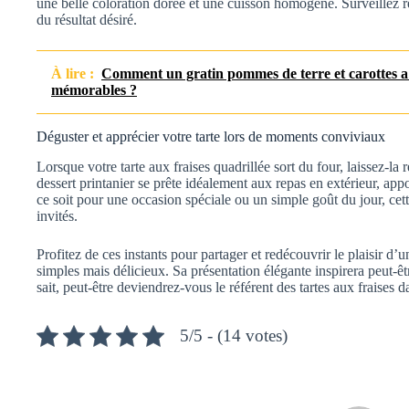
une belle coloration dorée et une cuisson homogène. Surveillez r
du résultat désiré.
À lire :
Comment un gratin pommes de terre et carottes 
mémorables ?
Déguster et apprécier votre tarte lors de moments conviviaux
Lorsque votre tarte aux fraises quadrillée sort du four, laissez-la
dessert printanier se prête idéalement aux repas en extérieur, appo
ce soit pour une occasion spéciale ou un simple goût du jour, cette
invités.
Profitez de ces instants pour partager et redécouvrir le plaisir d’
simples mais délicieux. Sa présentation élégante inspirera peut-êt
sait, peut-être deviendrez-vous le référent des tartes aux fraises 
5/5 - (14 votes)