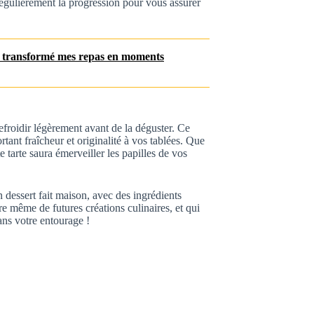
égulièrement la progression pour vous assurer
a transformé mes repas en moments
 refroidir légèrement avant de la déguster. Ce
rtant fraîcheur et originalité à vos tablées. Que
 tarte saura émerveiller les papilles de vos
un dessert fait maison, avec des ingrédients
re même de futures créations culinaires, et qui
dans votre entourage !