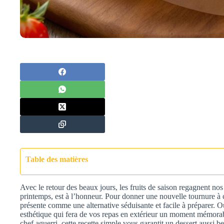
Table des matières
Avec le retour des beaux jours, les fruits de saison regagnent nos
printemps, est à l’honneur. Pour donner une nouvelle tournure à ce
présente comme une alternative séduisante et facile à préparer. Ou
esthétique qui fera de vos repas en extérieur un moment mémora
chef aguerri, cette recette simple vous garantit un dessert aussi b