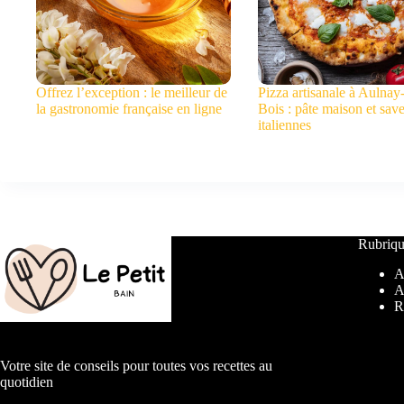
Offrez l’exception : le meilleur de
Pizza artisanale à Aulnay
la gastronomie française en ligne
Bois : pâte maison et sav
italiennes
Rubriqu
A
A
R
Votre site de conseils pour toutes vos recettes au
quotidien