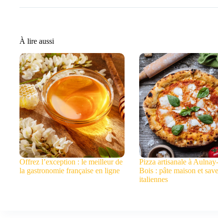
À lire aussi
Offrez l’exception : le meilleur de
Pizza artisanale à Aulnay
la gastronomie française en ligne
Bois : pâte maison et sav
italiennes