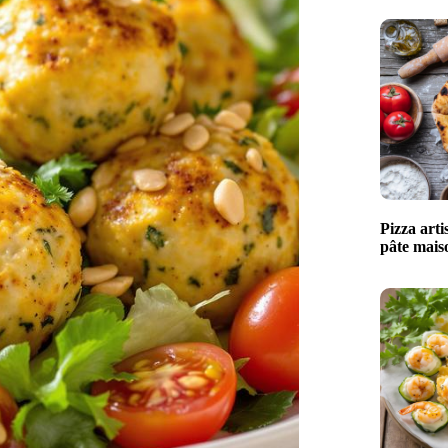
Pizza arti
pâte maiso