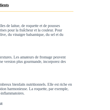
dients
es de laitue, de roquette et de pousses
ses pour la fraîcheur et la couleur. Pour
live, du vinaigre balsamique, du sel et du
s textures. Les amateurs de fromage peuvent
 une version plus gourmande, incorporez des
breux bienfaits nutritionnels. Elle est riche en
estion harmonieuse. La roquette, par exemple,
i-inflammatoires.
it