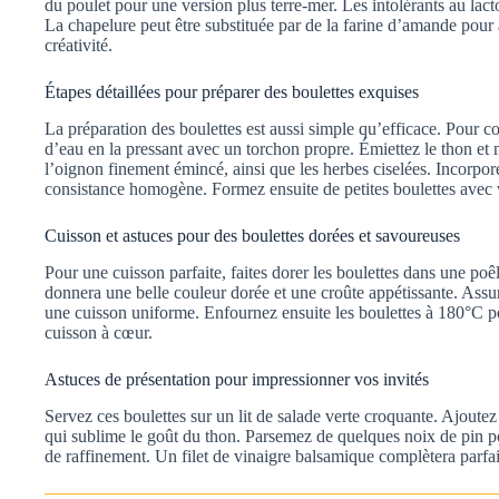
du poulet pour une version plus terre-mer. Les intolérants au lact
La chapelure peut être substituée par de la farine d’amande pour
créativité.
Étapes détaillées pour préparer des boulettes exquises
La préparation des boulettes est aussi simple qu’efficace. Pour c
d’eau en la pressant avec un torchon propre. Émiettez le thon et m
l’oignon finement émincé, ainsi que les herbes ciselées. Incorpor
consistance homogène. Formez ensuite de petites boulettes avec
Cuisson et astuces pour des boulettes dorées et savoureuses
Pour une cuisson parfaite, faites dorer les boulettes dans une poêl
donnera une belle couleur dorée et une croûte appétissante. Assu
une cuisson uniforme. Enfournez ensuite les boulettes à 180°C p
cuisson à cœur.
Astuces de présentation pour impressionner vos invités
Servez ces boulettes sur un lit de salade verte croquante. Ajoutez
qui sublime le goût du thon. Parsemez de quelques noix de pin p
de raffinement. Un filet de vinaigre balsamique complètera parfai