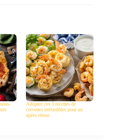
-sous-
Adoptez ces 3 recettes de
eurs
crevettes irrésistibles pour un
apéro réussi