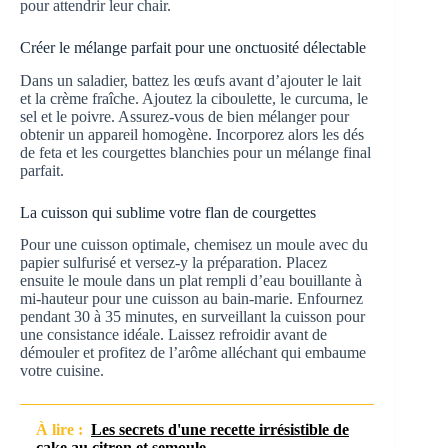
pour attendrir leur chair.
Créer le mélange parfait pour une onctuosité délectable
Dans un saladier, battez les œufs avant d’ajouter le lait
et la crème fraîche. Ajoutez la ciboulette, le curcuma, le
sel et le poivre. Assurez-vous de bien mélanger pour
obtenir un appareil homogène. Incorporez alors les dés
de feta et les courgettes blanchies pour un mélange final
parfait.
La cuisson qui sublime votre flan de courgettes
Pour une cuisson optimale, chemisez un moule avec du
papier sulfurisé et versez-y la préparation. Placez
ensuite le moule dans un plat rempli d’eau bouillante à
mi-hauteur pour une cuisson au bain-marie. Enfournez
pendant 30 à 35 minutes, en surveillant la cuisson pour
une consistance idéale. Laissez refroidir avant de
démouler et profitez de l’arôme alléchant qui embaume
votre cuisine.
À lire :
Les secrets d'une recette irrésistible de
cake au citron et semoule