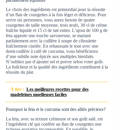
parfaitement équilibré
Le choix des ingrédients est primordial pour la réussite
d’un flan de courgettes à la fois léger et délicieux. Pour
servir six personnes, vous aurez besoin de quatre
courgettes de taille moyenne, trois œufs, 30 cl de crème
fraîche liquide et 15 cl de lait entier. L’ajout de 100 g de
feta apporte une touche savoureuse, se mariant
parfaitement avec la cuillère à soupe de ciboulette
fraîchement ciselée. En rehaussant le tout avec une
demi-cuillère à café de curcuma, vous bénéficierez
d’une subtile note épicée aux multiples bienfaits.
N’oubliez pas d’ajouter sel et poivre selon votre goût.
La fraîcheur et la qualité des ingrédients contribuent à la
réussite du plat.
À lire :
Les meilleures recettes pour des
madeleines moelleuses faciles
Pourquoi la feta et le curcuma sont des alliés précieux?
La feta, avec sa texture crémeuse et son goût salé, est
l’ingrédient clé qui confère au flan de courgettes une
richesse gustative incomparable. En parallèle, le