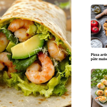
Pizza arti
pâte maiso