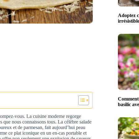
Adoptez ce
irrésistib
Comment m
basilic av
étrompez-vous. La cuisine moderne regorge
es que nous connaissons tous. La célèbre salade
oureux et de parmesan, fait aujourd’hui peau
rme ce plat iconique en un en-cas portable et
e offre non seulement une explosion de saveurs,