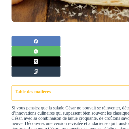
Table des matières
Si vous pensiez que la salade César ne pouvait se réinventer, d
d’innovations culinaires qui surpassent bien souvent les classiqu
César, avec sa combinaison de laitue croquante, de croûtons sav
neuve. Découvrez une version revisitée et audacieuse qui transfo
gourmand : le wrap César aux crevettes et avocats. Cette variant