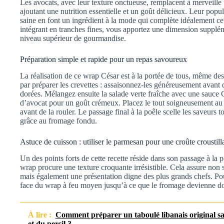
Les avocats, avec leur texture onctueuse, remplacent à merveille
ajoutant une nutrition essentielle et un goût délicieux. Leur popul
saine en font un ingrédient à la mode qui complète idéalement cet
intégrant en tranches fines, vous apportez une dimension supplém
niveau supérieur de gourmandise.
Préparation simple et rapide pour un repas savoureux
La réalisation de ce wrap César est à la portée de tous, même 
par préparer les crevettes : assaisonnez-les généreusement avant de
dorées. Mélangez ensuite la salade verte fraîche avec une sauce C
d’avocat pour un goût crémeux. Placez le tout soigneusement au c
avant de la rouler. Le passage final à la poêle scelle les saveurs t
grâce au fromage fondu.
Astuce de cuisson : utiliser le parmesan pour une croûte croustill
Un des points forts de cette recette réside dans son passage à la 
wrap procure une texture croquante irrésistible. Cela assure non 
mais également une présentation digne des plus grands chefs. Pou
face du wrap à feu moyen jusqu’à ce que le fromage devienne doré
À lire :
Comment préparer un taboulé libanais original s
et du persil ?