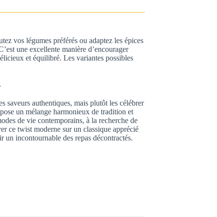
outez vos légumes préférés ou adaptez les épices
 C’est une excellente manière d’encourager
icieux et équilibré. Les variantes possibles
r
es saveurs authentiques, mais plutôt les célébrer
pose un mélange harmonieux de tradition et
odes de vie contemporains, à la recherche de
yer ce twist moderne sur un classique apprécié
r un incontournable des repas décontractés.