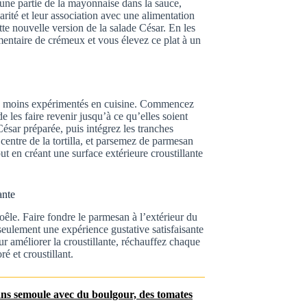
 une partie de la mayonnaise dans la sauce,
arité et leur association avec une alimentation
te nouvelle version de la salade César. En les
entaire de crémeux et vous élevez ce plat à un
des moins expérimentés en cuisine. Commencez
 les faire revenir jusqu’à ce qu’elles soient
ésar préparée, puis intégrez les tranches
entre de la tortilla, et parsemez de parmesan
out en créant une surface extérieure croustillante
ante
poêle. Faire fondre le parmesan à l’extérieur du
seulement une expérience gustative satisfaisante
r améliorer la croustillante, réchauffez chaque
 et croustillant.
ans semoule avec du boulgour, des tomates