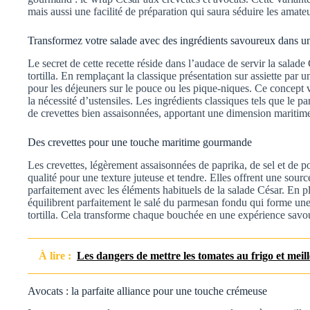
mais aussi une facilité de préparation qui saura séduire les amateu
Transformez votre salade avec des ingrédients savoureux dans une
Le secret de cette recette réside dans l’audace de servir la salad
tortilla. En remplaçant la classique présentation sur assiette par
pour les déjeuners sur le pouce ou les pique-niques. Ce concept 
la nécessité d’ustensiles. Les ingrédients classiques tels que le p
de crevettes bien assaisonnées, apportant une dimension maritime 
Des crevettes pour une touche maritime gourmande
Les crevettes, légèrement assaisonnées de paprika, de sel et de po
qualité pour une texture juteuse et tendre. Elles offrent une sourc
parfaitement avec les éléments habituels de la salade César. En p
équilibrent parfaitement le salé du parmesan fondu qui forme une c
tortilla. Cela transforme chaque bouchée en une expérience savo
À lire :
Les dangers de mettre les tomates au frigo et meill
Avocats : la parfaite alliance pour une touche crémeuse