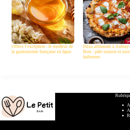
Offrez l’exception : le meilleur de
Pizza artisanale à Aulnay
la gastronomie française en ligne
Bois : pâte maison et sav
italiennes
Rubriqu
A
A
R