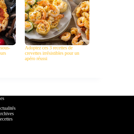
-sous-
Adoptez ces 3 recettes de
eurs
crevettes irrésistibles pour un
apéro réussi
es
ctualités
rchives
ecettes