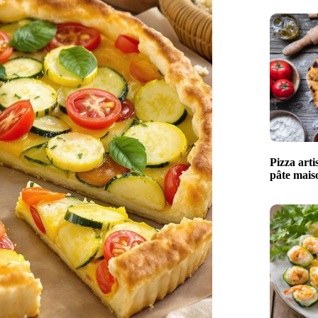
Pizza arti
pâte maiso