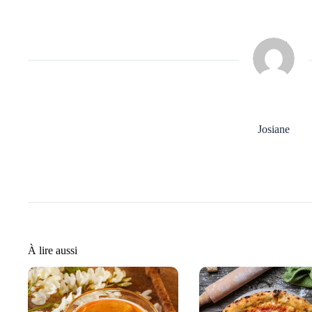
Josiane
À lire aussi