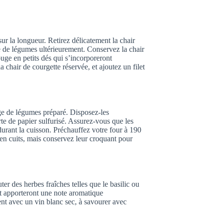
r la longueur. Retirez délicatement la chair
e de légumes ultérieurement. Conservez la chair
ouge en petits dés qui s’incorporeront
chair de courgette réservée, et ajoutez un filet
ge de légumes préparé. Disposez-les
e de papier sulfurisé. Assurez-vous que les
durant la cuisson. Préchauffez votre four à 190
en cuits, mais conservez leur croquant pour
er des herbes fraîches telles que le basilic ou
et apporteront une note aromatique
ent avec un vin blanc sec, à savourer avec