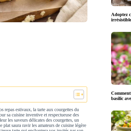
Adoptez ce
irrésistib
Comment m
basilic av
s repas estivaux, la tarte aux courgettes du
our sa cuisine inventive et respectueuse des
eur les saveurs délicates des courgettes, un
e plat saura ravir les amateurs de cuisine légère
cieuse tarte qui enchantera vos invités par son