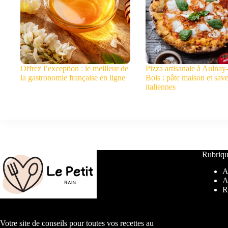
Offrez l’exception : le meilleur de
Pizza artisanale à Aulnay
la gastronomie française en ligne
Bois : pâte maison et sav
italiennes
Rubriqu
A
A
R
Votre site de conseils pour toutes vos recettes au