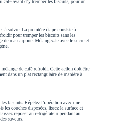
 café avant d’y tremper les biscuits, pour un
es à suivre. La première étape consiste à
froidir pour tremper les biscuits sans les
ge de mascarpone. Mélangez-le avec le sucre et
gène.
 mélange de café refroidi. Cette action doit être
ment dans un plat rectangulaire de manière à
es biscuits. Répétez l’opération avec une
 les couches disposées, lissez la surface et
aissez reposer au réfrigérateur pendant au
des saveurs.