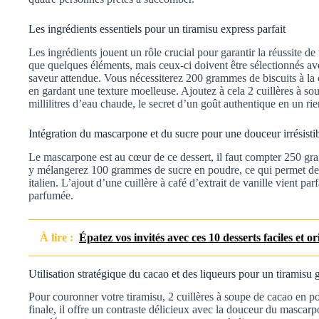
Les ingrédients essentiels pour un tiramisu express parfait
Les ingrédients jouent un rôle crucial pour garantir la réussite de
que quelques éléments, mais ceux-ci doivent être sélectionnés ave
saveur attendue. Vous nécessiterez 200 grammes de biscuits à la c
en gardant une texture moelleuse. Ajoutez à cela 2 cuillères à so
millilitres d’eau chaude, le secret d’un goût authentique en un ri
Intégration du mascarpone et du sucre pour une douceur irrésisti
Le mascarpone est au cœur de ce dessert, il faut compter 250 gr
y mélangerez 100 grammes de sucre en poudre, ce qui permet de fa
italien. L’ajout d’une cuillère à café d’extrait de vanille vient pa
parfumée.
À lire :
Épatez vos invités avec ces 10 desserts faciles et o
Utilisation stratégique du cacao et des liqueurs pour un tiramis
Pour couronner votre tiramisu, 2 cuillères à soupe de cacao en p
finale, il offre un contraste délicieux avec la douceur du masca