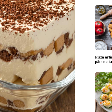
Pizza arti
pâte maiso