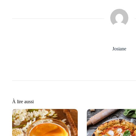
Josiane
À lire aussi