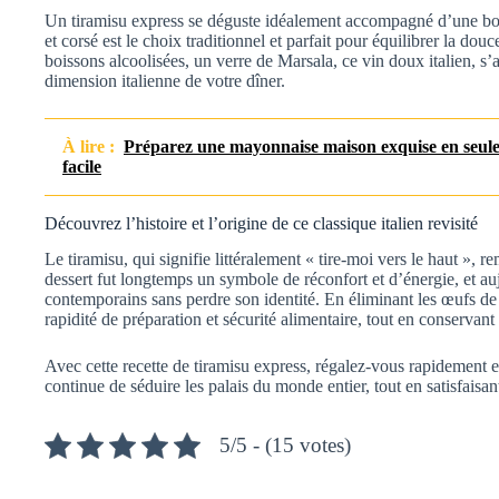
Un tiramisu express se déguste idéalement accompagné d’une bois
et corsé est le choix traditionnel et parfait pour équilibrer la dou
boissons alcoolisées, un verre de Marsala, ce vin doux italien, s’
dimension italienne de votre dîner.
À lire :
Préparez une mayonnaise maison exquise en seulem
facile
Découvrez l’histoire et l’origine de ce classique italien revisité
Le tiramisu, qui signifie littéralement « tire-moi vers le haut », r
dessert fut longtemps un symbole de réconfort et d’énergie, et au
contemporains sans perdre son identité. En éliminant les œufs de c
rapidité de préparation et sécurité alimentaire, tout en conservant
Avec cette recette de tiramisu express, régalez-vous rapidement et
continue de séduire les palais du monde entier, tout en satisfaisant
5/5 - (15 votes)