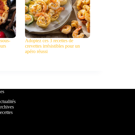
-sous-
Adoptez ces 3 recettes de
eurs
crevettes irrésistibles pour un
apéro réussi
es
ctualités
rchives
ecettes