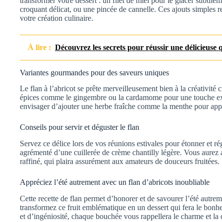
transformer votre dessert : un filet de miel pour le glacer subtil
croquant délicat, ou une pincée de cannelle. Ces ajouts simples r
votre création culinaire.
À lire :
Découvrez les secrets pour réussir une délicieus
Variantes gourmandes pour des saveurs uniques
Le flan à l’abricot se prête merveilleusement bien à la créativit
épices comme le gingembre ou la cardamome pour une touche ex
envisager d’ajouter une herbe fraîche comme la menthe pour appo
Conseils pour servir et déguster le flan
Servez ce délice lors de vos réunions estivales pour étonner et ré
agrémenté d’une cuillerée de crème chantilly légère. Vous aurez a
raffiné, qui plaira assurément aux amateurs de douceurs fruitées.
Appréciez l’été autrement avec un flan d’abricots inoubliable
Cette recette de flan permet d’honorer et de savourer l’été autreme
transformez ce fruit emblématique en un dessert qui fera le bonh
et d’ingéniosité, chaque bouchée vous rappellera le charme et la 