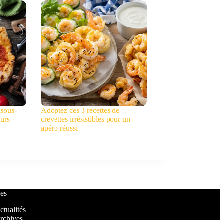
-sous-
Adoptez ces 3 recettes de
eurs
crevettes irrésistibles pour un
apéro réussi
es
ctualités
rchives