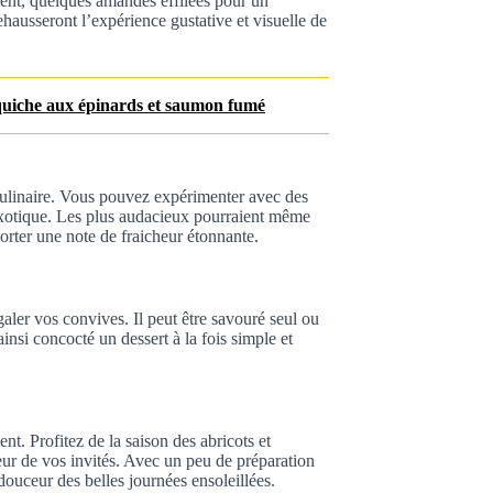
ement, quelques amandes effilées pour un
ehausseront l’expérience gustative et visuelle de
e quiche aux épinards et saumon fumé
é culinaire. Vous pouvez expérimenter avec des
otique. Les plus audacieux pourraient même
rter une note de fraicheur étonnante.
galer vos convives. Il peut être savouré seul ou
insi concocté un dessert à la fois simple et
nt. Profitez de la saison des abricots et
eur de vos invités. Avec un peu de préparation
douceur des belles journées ensoleillées.