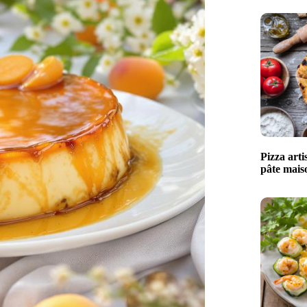
Pizza arti
pâte maiso