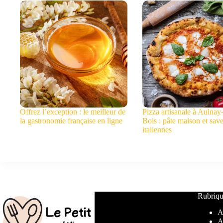
Offrez l’exception : le meilleur de
Pizza artisanale à Aulnay
la gastronomie française en ligne
Bois : pâte maison et sav
italiennes
Rubriqu
A
A