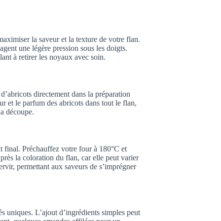
maximiser la saveur et la texture de votre flan.
agent une légère pression sous les doigts.
ant à retirer les noyaux avec soin.
 d’abricots directement dans la préparation
 et le parfum des abricots dans tout le flan,
 la découpe.
at final. Préchauffez votre four à 180°C et
ès la coloration du flan, car elle peut varier
 servir, permettant aux saveurs de s’imprégner
és uniques. L’ajout d’ingrédients simples peut