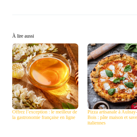
À lire aussi
Offrez l’exception : le meilleur de
Pizza artisanale à Aulnay
la gastronomie française en ligne
Bois : pâte maison et sav
italiennes