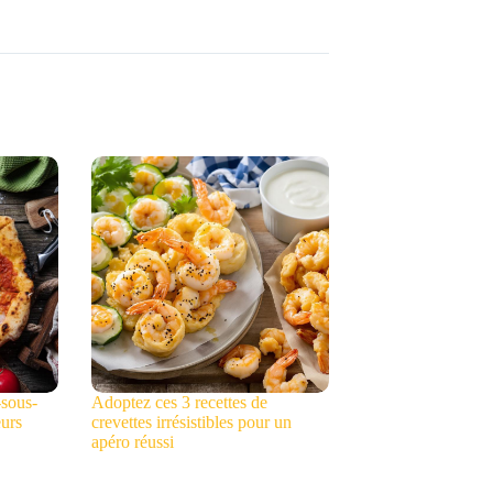
-sous-
Adoptez ces 3 recettes de
eurs
crevettes irrésistibles pour un
apéro réussi