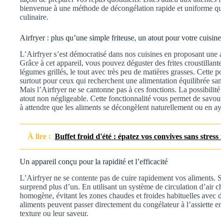
bienvenue à une méthode de décongélation rapide et uniforme qui
culinaire.
Airfryer : plus qu’une simple friteuse, un atout pour votre cuisine
L’Airfryer s’est démocratisé dans nos cuisines en proposant une alt
Grâce à cet appareil, vous pouvez déguster des frites croustillan
légumes grillés, le tout avec très peu de matières grasses. Cette p
surtout pour ceux qui recherchent une alimentation équilibrée sa
Mais l’Airfryer ne se cantonne pas à ces fonctions. La possibilité
atout non négligeable. Cette fonctionnalité vous permet de savour
à attendre que les aliments se décongèlent naturellement ou en ay
À lire :
Buffet froid d'été : épatez vos convives sans stress 
Un appareil conçu pour la rapidité et l’efficacité
L’Airfryer ne se contente pas de cuire rapidement vos aliments. 
surprend plus d’un. En utilisant un système de circulation d’air c
homogène, évitant les zones chaudes et froides habituelles avec 
aliments peuvent passer directement du congélateur à l’assiette 
texture ou leur saveur.