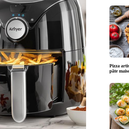
Pizza arti
pâte maiso