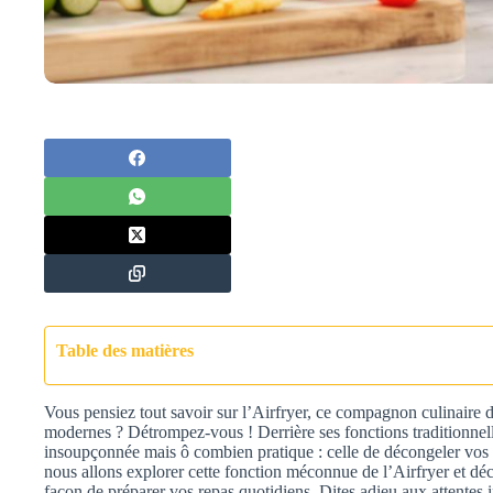
Table des matières
Vous pensiez tout savoir sur l’Airfryer, ce compagnon culinaire 
modernes ? Détrompez-vous ! Derrière ses fonctions traditionnel
insoupçonnée mais ô combien pratique : celle de décongeler vos a
nous allons explorer cette fonction méconnue de l’Airfryer et dé
façon de préparer vos repas quotidiens. Dites adieu aux attentes 