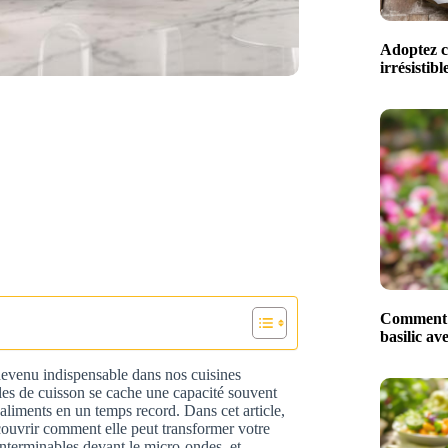
Adoptez ce
irrésistib
Comment m
basilic av
devenu indispensable dans nos cuisines
les de cuisson se cache une capacité souvent
liments en un temps record. Dans cet article,
couvrir comment elle peut transformer votre
interminables devant le micro-ondes, et